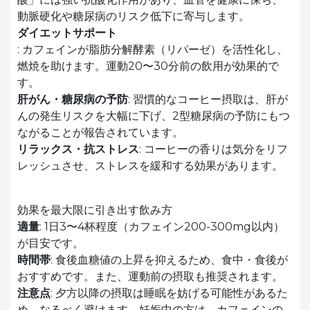
動脈硬化や糖尿病のリスク低下に寄与します。
ダイエットサポート
: カフェインが脂肪分解酵素（リパーゼ）を活性化し、
燃焼を助けます。運動20〜30分前の飲用が効果的で
す。
肝がん・糖尿病の予防
: 習慣的なコーヒー摂取は、肝が
んの発生リスクを大幅に下げ、2型糖尿病の予防にもつ
ながることが報告されています。
リラックス・抗ストレス
: コーヒーの香りは気分をリフ
レッシュさせ、ストレスを緩和する効果があります。
効果を最大限に引き出す飲み方
適量
: 1日3〜4杯程度（カフェイン200-300mg以内）
が目安です。
時間帯
: 食後血糖値の上昇を抑えるため、食中・食後が
おすすめです。また、運動前の摂取も推奨されます。
注意点
: 夕方以降の摂取は睡眠を妨げる可能性があるた
め、なるべく避けます。妊娠中の方は、カフェインの