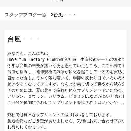
スタッフブログ一覧
台風・・・
台風・・・
みなさん、こんにちは

Have fun Factory 61歳の新入社員　生産技術チームの徳永です。
今年は台風の来襲が無いなあと思っていたところ、ここへ来て連続し
台風が接近し、地球規模で気候が変化を起こしているのを実感させら
暑かった夏もようやく落ち着いて、季節の変わり目でいろいろと体調
起きやすくなってきますが、なんとか乗り切って爽やかな秋を満喫し
そのためには、夏の暑さで疲れた体をサプリメントでいたわること
アリシン、タウリン、カリウム、ビタミンB1などが良いと言われて
ご自分の体調に合わせてサプリメントを試されてはいかがでしょうか
弊社では様々なサプリメントの取り扱いをしております。

製造委託などご要望がありましたら、気軽にお問い合わせ下さい。

お待ちしております。
