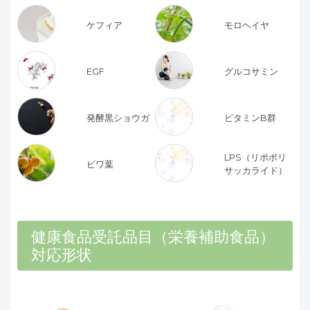
ケフィア
モロヘイヤ
EGF
グルコサミン
発酵黒ショウガ
ビタミンB群
LPS（リポポリ
ビワ葉
サッカライド）
健康食品受託品目（栄養補助食品）
対応形状