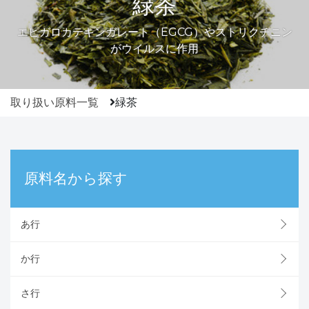
緑茶
エピガロカテキンガレート（EGCG）やストリクチニン
がウイルスに作用
取り扱い原料一覧
緑茶
原料名から探す
あ行
か行
さ行